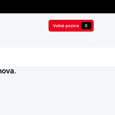
Volné pozice
0
nova.