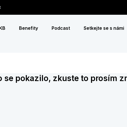
t
 KB
Benefity
Podcast
Setkejte se s námi
 se pokazilo, zkuste to prosím z