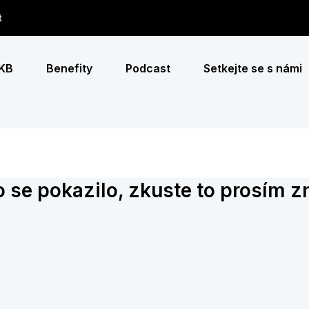
t
 KB
Benefity
Podcast
Setkejte se s námi
 se pokazilo, zkuste to prosím z