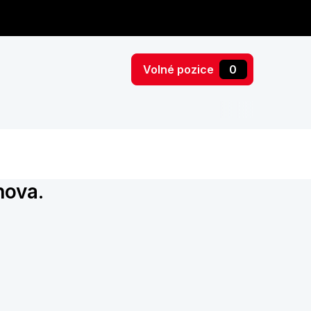
Volné pozice
0
nova.