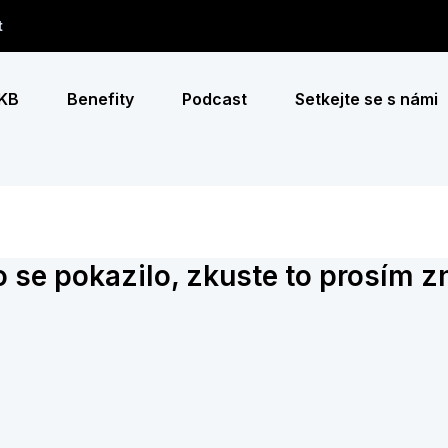
t
 KB
Benefity
Podcast
Setkejte se s námi
 se pokazilo, zkuste to prosím z